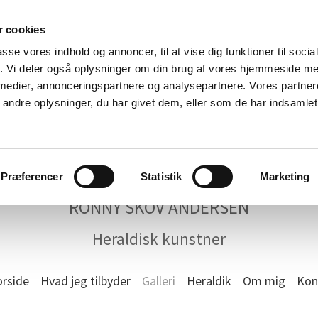
 cookies
passe vores indhold og annoncer, til at vise dig funktioner til soci
fik. Vi deler også oplysninger om din brug af vores hjemmeside m
 medier, annonceringspartnere og analysepartnere. Vores partne
ndre oplysninger, du har givet dem, eller som de har indsamlet 
Præferencer
Statistik
Marketing
RONNY SKOV ANDERSEN
Heraldisk kunstner
orside
Hvad jeg tilbyder
Galleri
Heraldik
Om mig
Kon